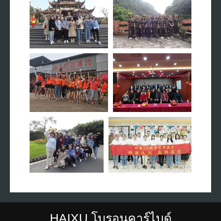
HAIXU โบรอนคาร์ไบด์